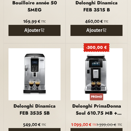
Bouilloire année 50
Delonghi Dinamica
SMEG
FEB 3515 B
169,99 €
460,00 €
TTC
TTC
Ajouter
Ajouter
-300,00 €
PROMO
Delonghi Dinamica
Delonghi PrimaDonna
FEB 3535 SB
Soul 610.75 MB +
carafe
549,00 €
1 099,00 €
1 399,00 €
TTC
TTC
TTC