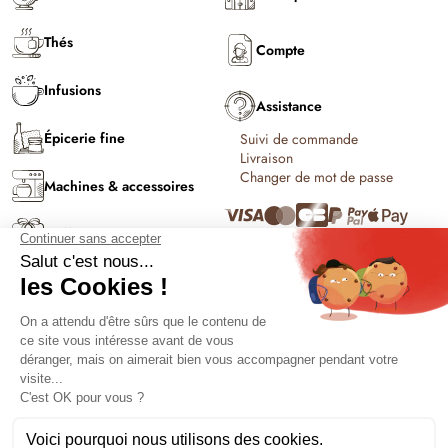
Thés
Compte
Infusions
Assistance
Épicerie fine
Suivi de commande
Livraison
Changer de mot de passe
Machines & accessoires
Coffrets & cadeaux
C'est l'été !
Conditions générales de vente et
Solutions PRO
d'utilisation
Politique de confidentialité
Contact
Politique de cookies
Mentions légales