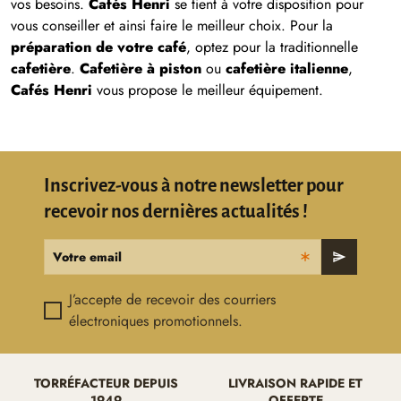
vos besoins.
Cafés Henri
se tient à votre disposition pour
vous conseiller et ainsi faire le meilleur choix.
Pour la
préparation de votre café
, optez pour la traditionnelle
cafetière
.
Cafetière à piston
ou
cafetière italienne
,
Cafés Henri
vous propose le meilleur équipement.
Inscrivez-vous à notre newsletter pour
recevoir nos dernières actualités !
Votre email
send
J’accepte de recevoir des courriers
électroniques promotionnels.
TORRÉFACTEUR DEPUIS
LIVRAISON RAPIDE ET
1949
OFFERTE