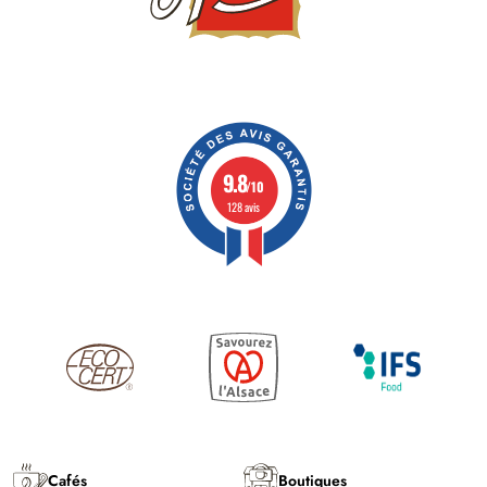
9.8
/10
128 avis
Cafés
Boutiques