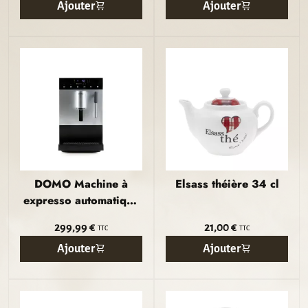
Ajouter
Ajouter
DOMO Machine à
Elsass théière 34 cl
expresso automatique
avec mousseur à lait ·
299,99 €
21,00 €
TTC
TTC
19 bar
Ajouter
Ajouter