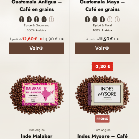
Guatemala Antigua –
Guatemala Maya –
Café en grains
Café en grains
Épicé & Gourmand
Épicé & Floral
100% Arabica
100% Arabica
12,60 €
14,90 €
11,50 €
TTC
TTC
TTC
À partir de
À partir de
Voir
Voir
-2,30 €
PROMO
Pure origine
Pure origine
Inde Malabar
Indes Mysore – Café