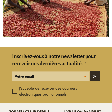
Inscrivez-vous à notre newsletter pour
recevoir nos dernières actualités !
Votre email
send
J’accepte de recevoir des courriers
électroniques promotionnels.
TORRÉFACTEUR DEPUIS
LIVRAISON RAPIDE ET