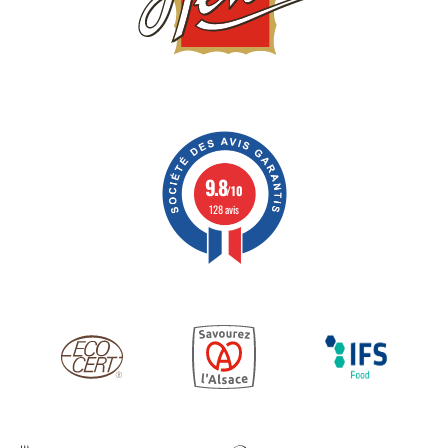
9.8
/10
128 avis