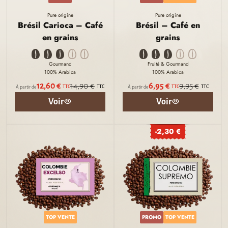
Pure origine
Pure origine
Brésil Carioca – Café
Brésil – Café en
en grains
grains
Gourmand
Fruité & Gourmand
100% Arabica
100% Arabica
12,60 €
14,90 €
6,95 €
9,95 €
TTC
TTC
TTC
TTC
À partir de
À partir de
Voir
Voir
-2,30 €
TOP VENTE
PROMO
TOP VENTE