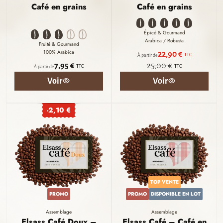
Café en grains
Café en grains
Épicé & Gourmand
Arabica / Robusta
Fruité & Gourmand
100% Arabica
22,90 €
TTC
À partir de
7,95 €
25,00 €
TTC
TTC
À partir de
Voir
Voir
-2,10 €
TOP VENTE
PROMO
PROMO
DISPONIBLE EN LOT
Assemblage
Assemblage
Elsass Café Doux –
Elsass Café – Café en