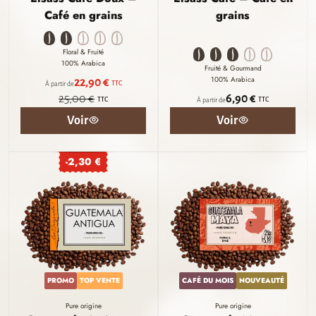
Café en grains
grains
Floral & Fruité
100% Arabica
Fruité & Gourmand
100% Arabica
22,90 €
TTC
À partir de
25,00 €
6,90 €
TTC
TTC
À partir de
Voir
Voir
-2,30 €
PROMO
TOP VENTE
CAFÉ DU MOIS
NOUVEAUTÉ
Pure origine
Pure origine