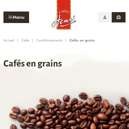
Menu
person
card_travel
Accueil
Cafés
Conditionnements
Cafés en grains
Cafés en grains