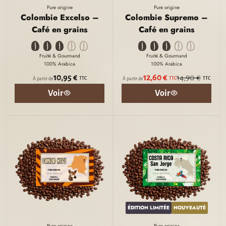
Pure origine
Pure origine
Colombie Excelso –
Colombie Supremo –
Café en grains
Café en grains
Fruité & Gourmand
Fruité & Gourmand
100% Arabica
100% Arabica
10,95 €
12,60 €
14,90 €
TTC
TTC
TTC
À partir de
À partir de
Voir
Voir
ÉDITION LIMITÉE
NOUVEAUTÉ
Pure origine
Pure origine