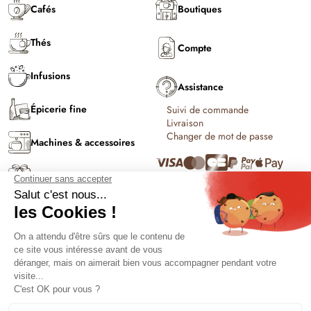
Cafés
Boutiques
Thés
Compte
Infusions
Assistance
Épicerie fine
Suivi de commande
Livraison
Changer de mot de passe
Machines & accessoires
Coffrets & cadeaux
C'est l'été !
Conditions générales de vente et
Solutions PRO
d'utilisation
Politique de confidentialité
Contact
Politique de cookies