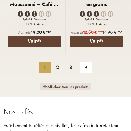
Moussonné – Café en
en grains
grains
Épicé & Gourmand
Épicé & Gourmand
100% Arabica
100% Arabica
45,00 €
12,60 €
14,90 €
TTC
TTC
TTC
À partir de
À partir de
Voir
Voir
1
2
3
Afficher tous les produits
Nos cafés
Fraîchement torréfiés et emballés, les cafés du torréfacteur