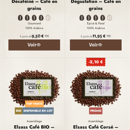
Décaféiné – Café en
Dégustation – Café en
grains
grains
Gourmand
Épicé & Floral
100% Arabica
100% Arabica
9,50 €
11,95 €
TTC
TTC
À partir de
À partir de
Voir
Voir
-2,10 €
TOP VENTE
BIO
DISPONIBLE EN LOT
PROMO
Assemblage
Assemblage
Elsass Café BIO –
Elsass Café Corsé –