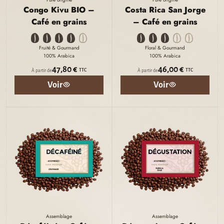
Congo Kivu BIO –
Costa Rica San Jorge
Café en grains
– Café en grains
Fruité & Gourmand
Floral & Gourmand
100% Arabica
100% Arabica
47,80 €
46,00 €
TTC
TTC
À partir de
À partir de
Voir
Voir
Assemblage
Assemblage