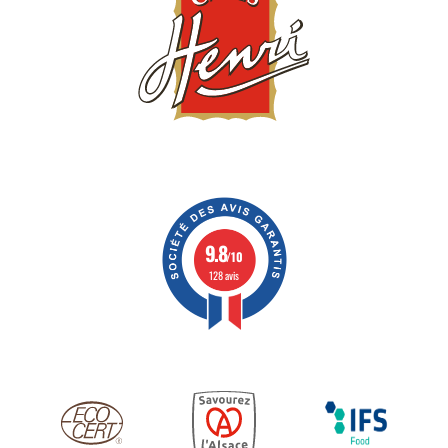
9.8
/10
128 avis