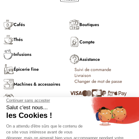
Cafés
Boutiques
Thés
Compte
Infusions
Assistance
Épicerie fine
Suivi de commande
Livraison
Changer de mot de passe
Machines & accessoires
Coffrets & cadeaux
C'est l'été !