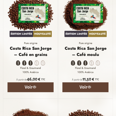
ÉDITION LIMITÉE
NOUVEAUTÉ
ÉDITION LIMITÉE
NOUVEAUTÉ
Pure origine
Pure origine
Costa Rica San Jorge
Costa Rica San Jorge
– Café en grains
– Café moulu
Floral & Gourmand
Floral & Gourmand
100% Arabica
100% Arabica
46,00 €
11,50 €
TTC
TTC
À partir de
À partir de
Voir
Voir