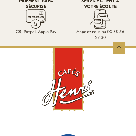
PAIEMENT 100%
SERVICE CLIENT À
SÉCURISÉ
VOTRE ÉCOUTE
CB, Paypal, Apple Pay
Appelez-nous au 03 88 56
27 30
arrow_upward