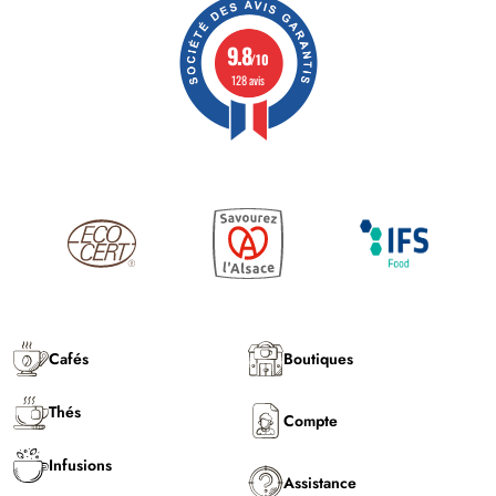
9.8
/10
128 avis
Cafés
Boutiques
Thés
Compte
Infusions
Assistance