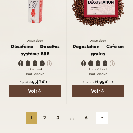
Assemblage
Assemblage
Décaféiné – Dosettes
Dégustation – Café en
système ESE
grains
Gourmand
Épicé & Floral
100% Arabica
100% Arabica
9,40 €
11,95 €
TTC
TTC
À partir de
À partir de
Voir
Voir
1
2
3
…
6