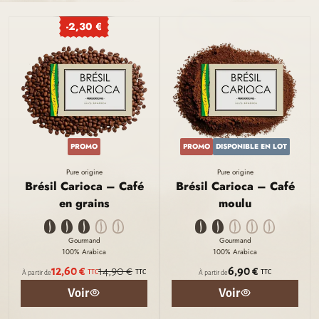
-2,30 €
PROMO
PROMO
DISPONIBLE EN LOT
Pure origine
Pure origine
Brésil Carioca – Café
Brésil Carioca – Café
en grains
moulu
Gourmand
Gourmand
100% Arabica
100% Arabica
12,60 €
14,90 €
6,90 €
TTC
TTC
TTC
À partir de
À partir de
Voir
Voir