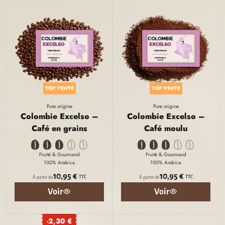
TOP VENTE
TOP VENTE
Pure origine
Pure origine
Colombie Excelso –
Colombie Excelso –
Café en grains
Café moulu
Fruité & Gourmand
Fruité & Gourmand
100% Arabica
100% Arabica
10,95 €
10,95 €
TTC
TTC
À partir de
À partir de
Voir
Voir
-2,30 €