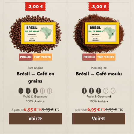
-3,00 €
-3,00 €
PROMO
TOP VENTE
PROMO
TOP VENTE
Pure origine
Pure origine
Brésil – Café en
Brésil – Café moulu
grains
Fruité & Gourmand
Fruité & Gourmand
100% Arabica
100% Arabica
6,95 €
9,95 €
6,95 €
9,95 €
TTC
TTC
TTC
TTC
À partir de
À partir de
Voir
Voir