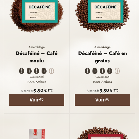
Assemblage
Assemblage
Décaféiné – Café
Décaféiné – Café en
moulu
grains
Gourmand
Gourmand
100% Arabica
100% Arabica
9,50 €
9,50 €
TTC
TTC
À partir de
À partir de
Voir
Voir