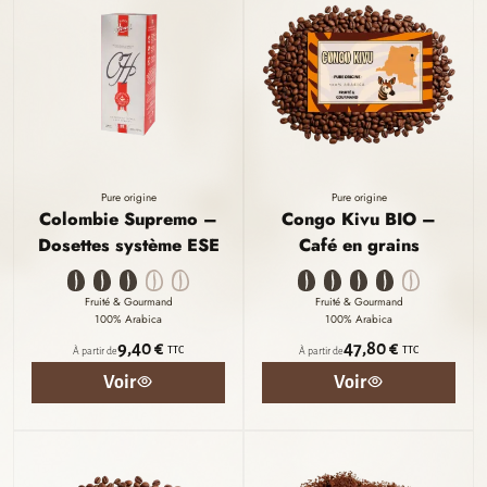
Pure origine
Pure origine
Colombie Supremo –
Congo Kivu BIO –
Dosettes système ESE
Café en grains
Fruité & Gourmand
Fruité & Gourmand
100% Arabica
100% Arabica
9,40 €
47,80 €
TTC
TTC
À partir de
À partir de
Voir
Voir