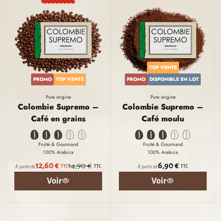
TOP VENTE
PROMO
TOP VENTE
PROMO
DISPONIBLE EN LOT
Pure origine
Pure origine
Colombie Supremo –
Colombie Supremo –
Café en grains
Café moulu
Fruité & Gourmand
Fruité & Gourmand
100% Arabica
100% Arabica
12,60 €
14,90 €
6,90 €
TTC
TTC
TTC
À partir de
À partir de
Voir
Voir