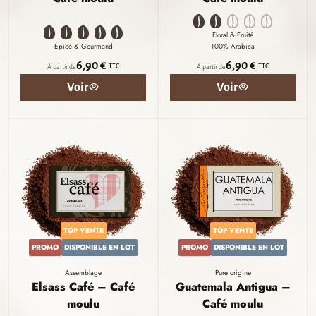
Floral & Fruité
Épicé & Gourmand
100% Arabica
6,90 €
6,90 €
TTC
TTC
À partir de
À partir de
Voir
Voir
TOP VENTE
TOP VENTE
PROMO
DISPONIBLE EN LOT
PROMO
DISPONIBLE EN LOT
Assemblage
Pure origine
Elsass Café – Café
Guatemala Antigua –
moulu
Café moulu