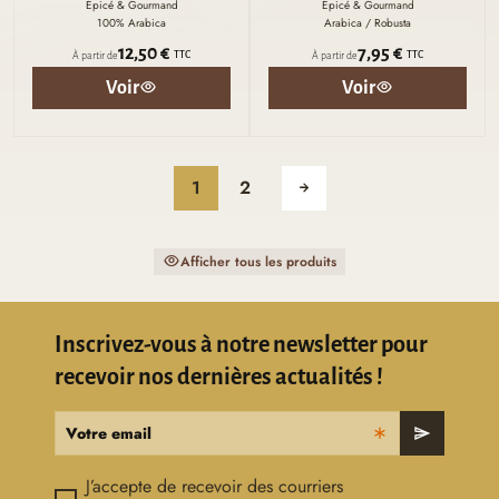
Épicé & Gourmand
Épicé & Gourmand
100% Arabica
Arabica / Robusta
12,50 €
7,95 €
TTC
TTC
À partir de
À partir de
Voir
Voir
1
2
Afficher tous les produits
Inscrivez-vous à notre newsletter pour
recevoir nos dernières actualités !
Votre email
send
J’accepte de recevoir des courriers