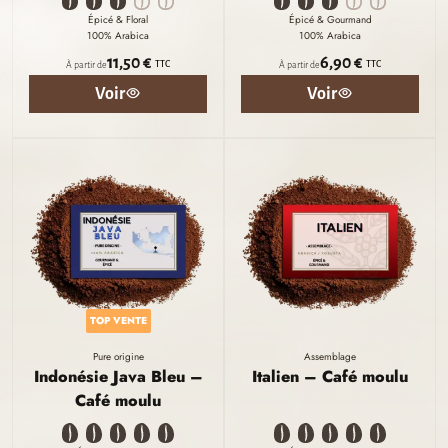
Épicé & Floral
Épicé & Gourmand
100% Arabica
100% Arabica
11,50 €
6,90 €
TTC
TTC
À partir de
À partir de
Voir
Voir
TOP VENTE
Pure origine
Assemblage
Indonésie Java Bleu –
Italien – Café moulu
Café moulu