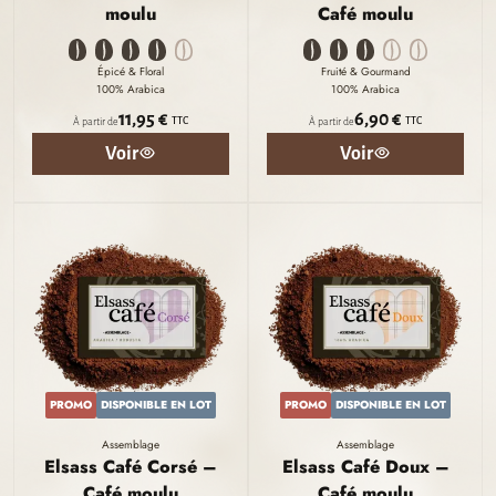
moulu
Café moulu
Épicé & Floral
Fruité & Gourmand
100% Arabica
100% Arabica
11,95 €
6,90 €
TTC
TTC
À partir de
À partir de
Voir
Voir
PROMO
DISPONIBLE EN LOT
PROMO
DISPONIBLE EN LOT
Assemblage
Assemblage
Elsass Café Corsé –
Elsass Café Doux –
Café moulu
Café moulu