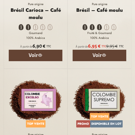
Pure origine
Pure origine
Brésil Carioca – Café
Brésil – Café moulu
moulu
Gourmand
Fruité & Gourmand
100% Arabica
100% Arabica
6,90 €
6,95 €
9,95 €
TTC
TTC
TTC
À partir de
À partir de
Voir
Voir
TOP VENTE
TOP VENTE
PROMO
DISPONIBLE EN LOT
Pure origine
Pure origine