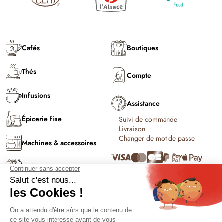
Cafés
Boutiques
Thés
Compte
Infusions
Assistance
Épicerie fine
Suivi de commande
Livraison
Changer de mot de passe
Machines & accessoires
Coffrets & cadeaux
C'est l'été !