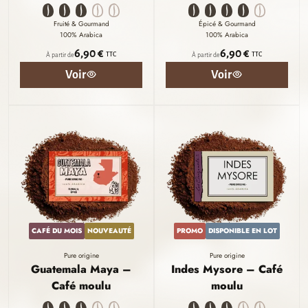
Fruité & Gourmand
Épicé & Gourmand
100% Arabica
100% Arabica
6,90 €
6,90 €
TTC
TTC
À partir de
À partir de
Voir
Voir
CAFÉ DU MOIS
NOUVEAUTÉ
PROMO
DISPONIBLE EN LOT
Pure origine
Pure origine
Guatemala Maya –
Indes Mysore – Café
Café moulu
moulu