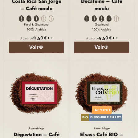
Costa Rica San Jorge
Décaféiné – Café
– Café moulu
moulu
Floral & Gourmand
Gourmand
100% Arabica
100% Arabica
11,50 €
9,50 €
TTC
TTC
À partir de
À partir de
Voir
Voir
TOP VENTE
BIO
DISPONIBLE EN LOT
Assemblage
Assemblage
Dégustation – Café
Elsass Café BIO –