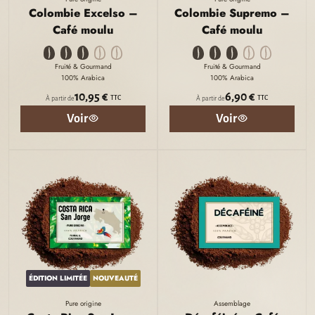
Colombie Excelso –
Colombie Supremo –
Café moulu
Café moulu
Fruité & Gourmand
Fruité & Gourmand
100% Arabica
100% Arabica
10,95 €
6,90 €
TTC
TTC
À partir de
À partir de
Voir
Voir
ÉDITION LIMITÉE
NOUVEAUTÉ
Pure origine
Assemblage