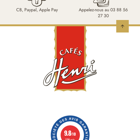
CB, Paypal, Apple Pay
Appelez-nous au 03 88 56
27 30
arrow_upward
9.8
/10
128 avis