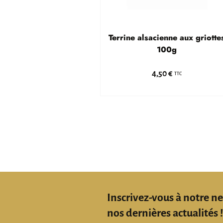
Terrine alsacienne aux griotte
100g
4,50 €
TTC
Inscrivez-vous à notre n
nos dernières actualités 