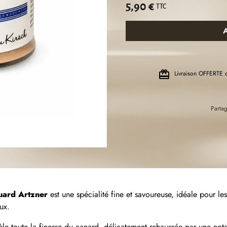
5,90 €
TTC
Livraison OFFERTE 
Partag
ard Artzner
est une spécialité fine et savoureuse, idéale pour les
ux.
èle toute la finesse du canard, délicatement rehaussée par une not