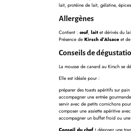
lait, protéine de lait, gélatine, épice
Allergènes
Contient :
œuf
,
lait
et dérivés du lai
Présence de
Kirsch d’Alsace
et d
Conseils de dégustati
La mousse de canard au Kirsch se dég
Elle est idéale pour :
préparer des toasts apéritifs sur pai
accompagner une entrée gourmande a
servir avec de petits cornichons pou
composer une assiette apéritive avec
accompagner un buffet froid ou une 
Conseil du chef :
déposez une tran