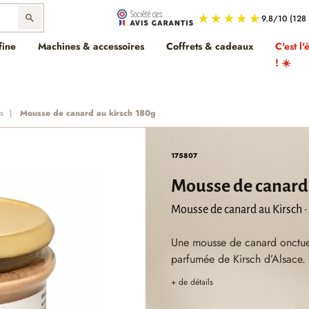
search
fine
Machines & accessoires
Coffrets & cadeaux
C'est l'
! ☀️
es
Mousse de canard au kirsch 180g
175807
Mousse de canard 
Mousse de canard au Kirsch ·
Une mousse de canard onctueu
parfumée de Kirsch d’Alsace.
+ de détails