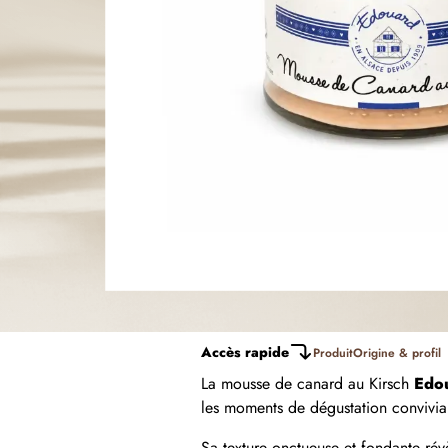
Accès rapide
Produit
Origine & profil
La mousse de canard au Kirsch
Edou
les moments de dégustation convivia
Sa texture onctueuse et fondante rév