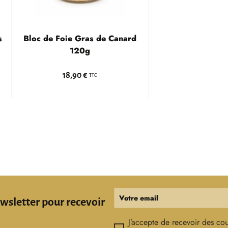
s
Bloc de Foie Gras de Canard
120g
18,90 €
TTC
Votre email
ewsletter pour recevoir
!
J’accepte de recevoir des cou