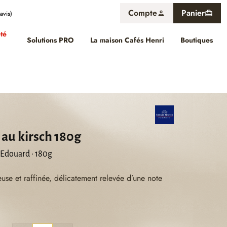
Compte
Panier
person
card_travel
9.8
/
10
(128 avis)
été
Solutions PRO
La maison Cafés Henri
Boutiques
au kirsch 180g
 Edouard · 180g
se et raffinée, délicatement relevée d’une note