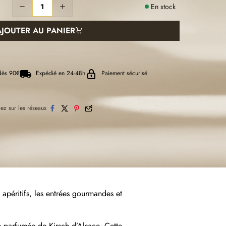
En stock


AJOUTER AU PANIER
dès 90€
Expédié en 24-48h
Paiement sécurisé
ez sur les réseaux
 apéritifs, les entrées gourmandes et
e parfumée de Kirsch d’Alsace. Cette