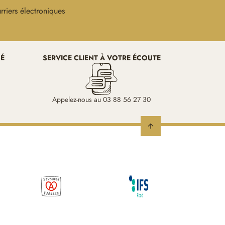
rriers électroniques
SÉ
SERVICE CLIENT À VOTRE ÉCOUTE
Appelez-nous au 03 88 56 27 30
arrow_upward