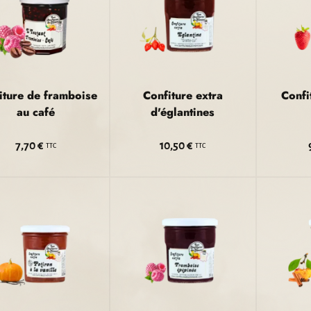
iture de framboise
Confiture extra
Confi
au café
d'églantines
7,70 €
10,50 €
TTC
TTC