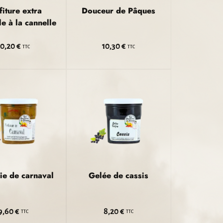
iture extra
Douceur de Pâques
le à la cannelle
10,20 €
10,30 €
TTC
TTC
ie de carnaval
Gelée de cassis
9,60 €
8,20 €
TTC
TTC