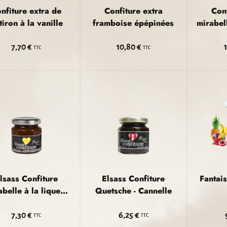
nfiture extra de
Confiture extra
Conf
tiron à la vanille
framboise épépinées
mirabel
7,70 €
10,80 €
TTC
TTC
lsass Confiture
Elsass Confiture
Fantais
belle à la liqueur
Quetsche - Cannelle
de bergamote
7,30 €
6,25 €
TTC
TTC