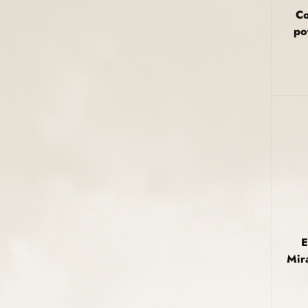
Co
po
E
Mira