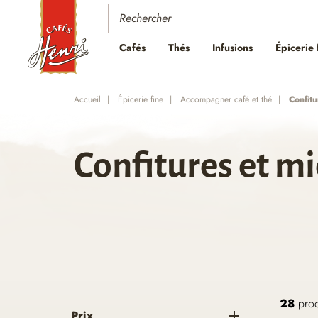
Cafés
Thés
Infusions
Épicerie 
Accueil
Épicerie fine
Accompagner café et thé
Confitu
Confitures et mi
28
prod
Prix
add