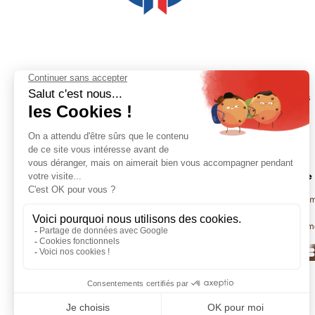
Cafés
Boutiques
Thés
Compte
Infusions
Assistance
Épicerie fine
Suivi de com
Livraison
Changer de m
Machines & accessoires
Coffrets & cadeaux
C'est l'été !