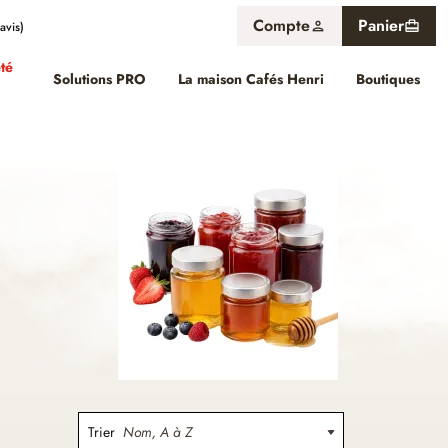
Compte
Panier
person
card_travel
9.8
/
10
(128 avis)
été
Solutions PRO
La maison Cafés Henri
Boutiques
Trier
Nom, A à Z