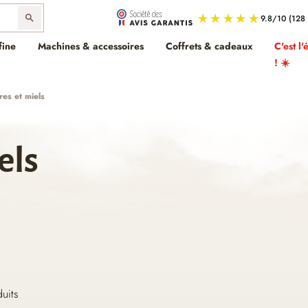
search
fine
Machines & accessoires
Coffrets & cadeaux
C'est l'
! ☀️
res et miels
els
uits