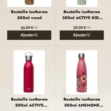
Bouteille Isotherme
Bouteille isotherme
500ml wood
350ml ACTIVE KIDS
VERT TILLEUL
33,00 €
30,00 €
TTC
TTC
Qwetch®
Ajouter
Ajouter
Bouteille isotherme
Bouteille isotherme
500ml ACTIVE
500ml ANEMONE