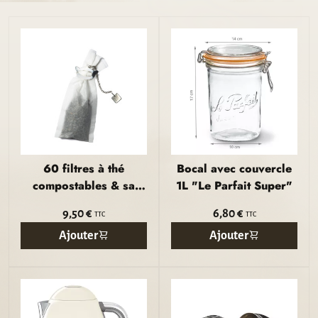
60 filtres à thé
Bocal avec couvercle
compostables & sa
1L "Le Parfait Super"
pince
9,50 €
6,80 €
TTC
TTC
Ajouter
Ajouter