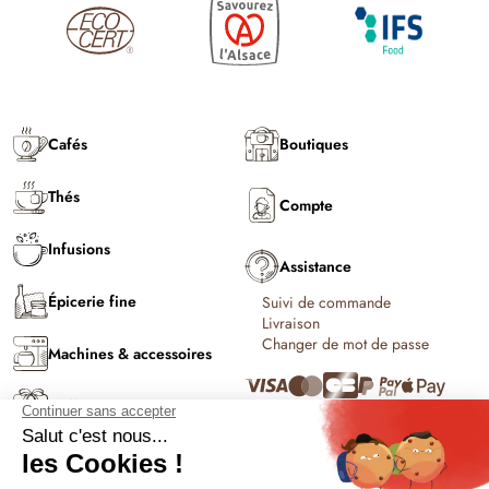
Cafés
Boutiques
Thés
Compte
Infusions
Assistance
Épicerie fine
Suivi de commande
Livraison
Changer de mot de passe
Machines & accessoires
Coffrets & cadeaux
C'est l'été !