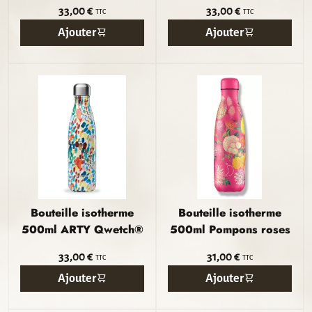
ROUGE GRENAT
Qwetch®
33,00 €
33,00 €
TTC
TTC
Qwetch®
Ajouter
Ajouter
Bouteille isotherme
Bouteille isotherme
500ml ARTY Qwetch®
500ml Pompons roses
33,00 €
31,00 €
TTC
TTC
Ajouter
Ajouter