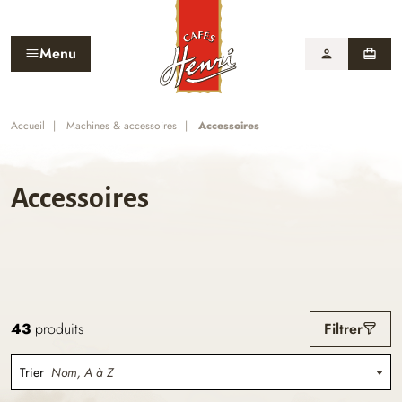
Menu
person
card_travel
Accueil
Machines & accessoires
Accessoires
Accessoires
43
produits
Filtrer
Trier
Nom, A à Z