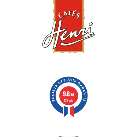
9.8
/10
128 avis