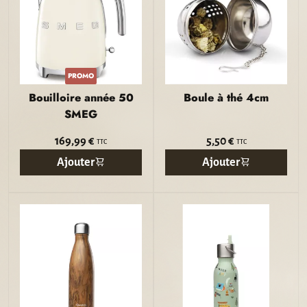
PROMO
Bouilloire année 50
Boule à thé 4cm
SMEG
169,99 €
5,50 €
TTC
TTC
Ajouter
Ajouter