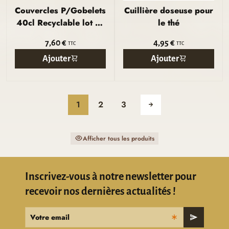
Couvercles P/Gobelets
Cuillière doseuse pour
40cl Recyclable lot de
le thé
50
7,60 €
4,95 €
TTC
TTC
Ajouter
Ajouter
1
2
3
Afficher tous les produits
Inscrivez-vous à notre newsletter pour
recevoir nos dernières actualités !
Votre email
send