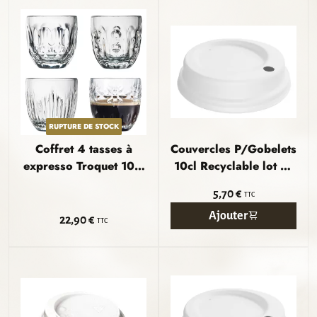
RUPTURE DE STOCK
Coffret 4 tasses à
Couvercles P/Gobelets
expresso Troquet 10cl
10cl Recyclable lot de
- LA ROCHÈRE
50
5,70 €
TTC
Ajouter
22,90 €
TTC