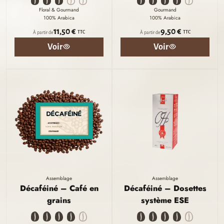
Floral & Gourmand
Gourmand
100% Arabica
100% Arabica
11,50 €
9,50 €
TTC
TTC
À partir de
À partir de
Voir
Voir
Assemblage
Assemblage
Décaféiné – Café en
Décaféiné – Dosettes
grains
système ESE