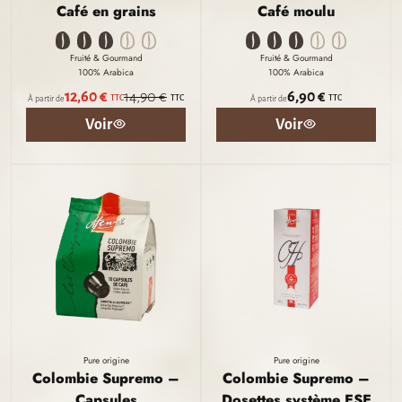
Café en grains
Café moulu
Fruité & Gourmand
Fruité & Gourmand
100% Arabica
100% Arabica
12,60 €
14,90 €
6,90 €
TTC
TTC
TTC
À partir de
À partir de
Voir
Voir
Pure origine
Pure origine
Colombie Supremo –
Colombie Supremo –
Capsules
Dosettes système ESE