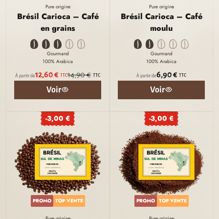
Pure origine
Pure origine
Brésil Carioca – Café
Brésil Carioca – Café
en grains
moulu
Gourmand
Gourmand
100% Arabica
100% Arabica
12,60 €
14,90 €
6,90 €
TTC
TTC
TTC
À partir de
À partir de
Voir
Voir
-3,00 €
-3,00 €
PROMO
TOP VENTE
PROMO
TOP VENTE
Pure origine
Pure origine