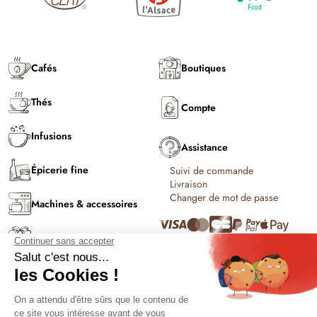
Cafés
Boutiques
Thés
Compte
Infusions
Assistance
Épicerie fine
Suivi de commande
Livraison
Changer de mot de passe
Machines & accessoires
Coffrets & cadeaux
C'est l'été !