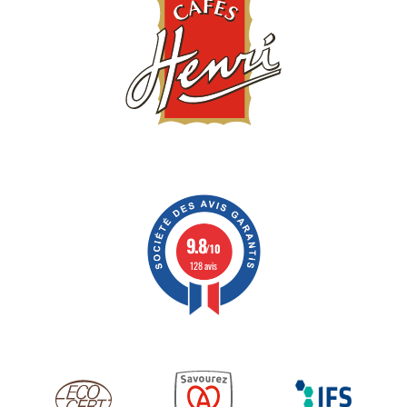
9.8
/10
128 avis