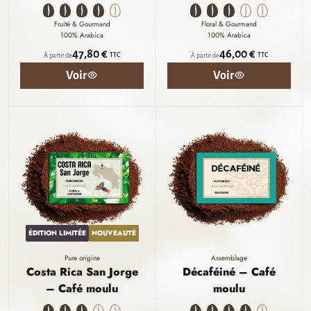
Fruité & Gourmand
Floral & Gourmand
100% Arabica
100% Arabica
47,80 €
46,00 €
TTC
TTC
À partir de
À partir de
Voir
Voir
ÉDITION LIMITÉE
NOUVEAUTÉ
Pure origine
Assemblage
Costa Rica San Jorge
Décaféiné – Café
– Café moulu
moulu