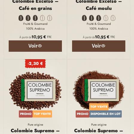
Colombie Excelso –
Colombie Excelso –
Café en grains
Café moulu
Fruité & Gourmand
Fruité & Gourmand
100% Arabica
100% Arabica
10,95 €
10,95 €
TTC
TTC
À partir de
À partir de
Voir
Voir
-2,30 €
TOP VENTE
PROMO
TOP VENTE
PROMO
DISPONIBLE EN LOT
Pure origine
Pure origine
Colombie Supremo –
Colombie Supremo –