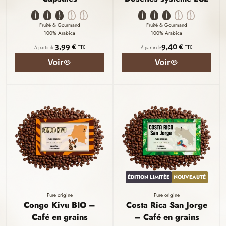
Fruité & Gourmand
Fruité & Gourmand
100% Arabica
100% Arabica
3,99 €
9,40 €
TTC
TTC
À partir de
À partir de
Voir
Voir
ÉDITION LIMITÉE
NOUVEAUTÉ
Pure origine
Pure origine
Congo Kivu BIO –
Costa Rica San Jorge
Café en grains
– Café en grains