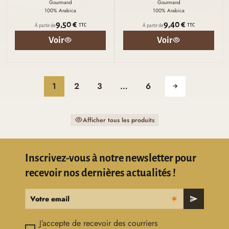
Gourmand
Gourmand
100% Arabica
100% Arabica
9,50 €
9,40 €
TTC
TTC
À partir de
À partir de
Voir
Voir
1
2
3
…
6
Afficher tous les produits
Inscrivez-vous à notre newsletter pour
recevoir nos dernières actualités !
Votre email
send
J’accepte de recevoir des courriers