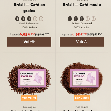
Brésil – Café en
Brésil – Café moulu
grains
Fruité & Gourmand
Fruité & Gourmand
100% Arabica
100% Arabica
6,95 €
9,95 €
6,95 €
9,95 €
TTC
TTC
TTC
TTC
À partir de
À partir de
Voir
Voir
TOP VENTE
TOP VENTE
Pure origine
Pure origine