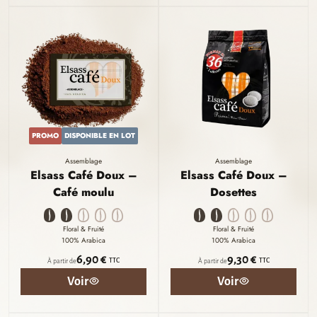
PROMO
DISPONIBLE EN LOT
Assemblage
Assemblage
Elsass Café Doux –
Elsass Café Doux –
Café moulu
Dosettes
Floral & Fruité
Floral & Fruité
100% Arabica
100% Arabica
6,90 €
9,30 €
TTC
TTC
À partir de
À partir de
Voir
Voir