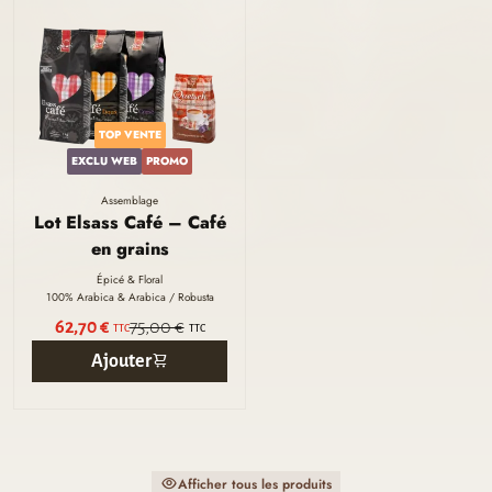
TOP VENTE
EXCLU WEB
PROMO
Assemblage
Lot Elsass Café – Café
en grains
Épicé & Floral
100% Arabica & Arabica / Robusta
62,70 €
75,00 €
TTC
TTC
Ajouter
Afficher tous les produits