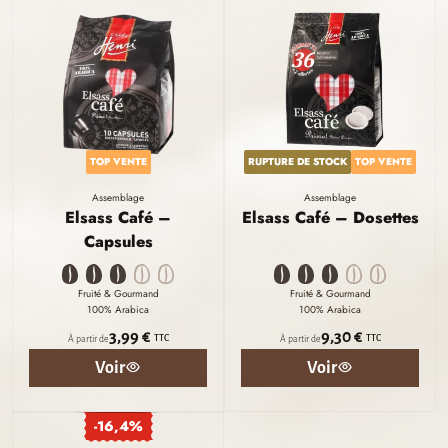
TOP VENTE
RUPTURE DE STOCK
TOP VENTE
Assemblage
Assemblage
Elsass Café –
Elsass Café – Dosettes
Capsules
Fruité & Gourmand
Fruité & Gourmand
100% Arabica
100% Arabica
3,99 €
9,30 €
TTC
TTC
À partir de
À partir de
Voir
Voir
-16,4%