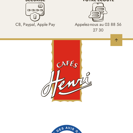
CB, Paypal, Apple Pay
Appelez-nous au 03 88 56
27 30
arrow_upward