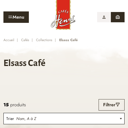
Menu
person
card_travel
Accueil
Cafés
Collections
Elsass Café
Elsass Café
15
produits
Filtrer
Trier
Nom, A à Z