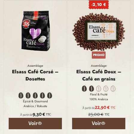
-2,10 €
PROMO
Assemblage
Assemblage
Elsass Café Corsé –
Elsass Café Doux –
Dosettes
Café en grains
Floral & Fruité
100% Arabica
Épicé & Gourmand
Arabica / Robusta
22,90 €
TTC
À partir de
9,30 €
25,00 €
TTC
TTC
À partir de
Voir
Voir