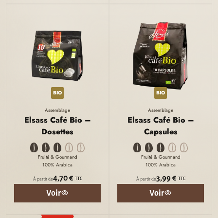
BIO
BIO
Assemblage
Assemblage
Elsass Café Bio –
Elsass Café Bio –
Dosettes
Capsules
Fruité & Gourmand
Fruité & Gourmand
100% Arabica
100% Arabica
4,70 €
3,99 €
TTC
TTC
À partir de
À partir de
Voir
Voir