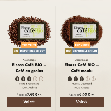
TOP VENTE
TOP VENTE
BIO
DISPONIBLE EN LOT
BIO
DISPONIBLE EN LOT
Assemblage
Assemblage
Elsass Café BIO –
Elsass Café BIO –
Café en grains
Café moulu
Fruité & Gourmand
Fruité & Gourmand
100% Arabica
100% Arabica
7,95 €
6,90 €
TTC
TTC
À partir de
À partir de
Voir
Voir