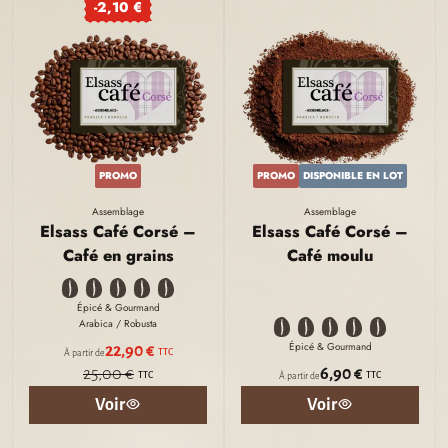
-2,10 €
PROMO
PROMO
DISPONIBLE EN LOT
Assemblage
Assemblage
Elsass Café Corsé –
Elsass Café Corsé –
Café en grains
Café moulu
Épicé & Gourmand
Arabica / Robusta
Épicé & Gourmand
22,90 €
TTC
À partir de
25,00 €
6,90 €
TTC
TTC
À partir de
Voir
Voir