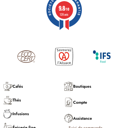
9.8
/10
128 avis
Cafés
Boutiques
Thés
Compte
Infusions
Assistance
Épicerie fine
Suivi de commande